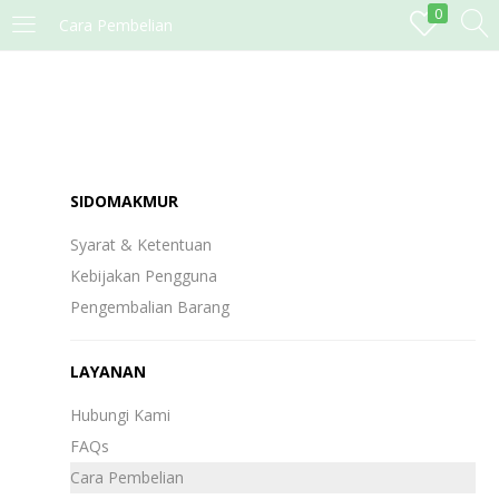
0
Cara Pembelian
MASUK
DAFTAR
Masukkan username dan password anda.
SIDOMAKMUR
Syarat & Ketentuan
Kebijakan Pengguna
Remember me
Lost password?
Pengembalian Barang
LAYANAN
Hubungi Kami
FAQs
Cara Pembelian