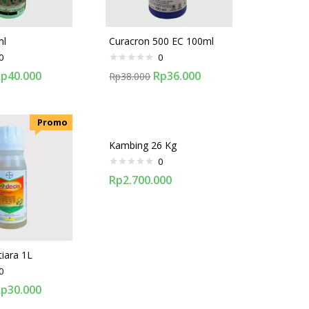
ml
Curacron 500 EC 100ml
0
0
Rp
40.000
Rp
36.000
Rp
38.000
.Promo
Kambing 26 Kg
0
Rp
2.700.000
iara 1L
0
Rp
30.000