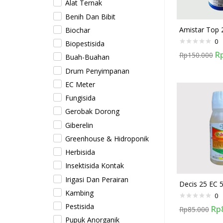
Alat Ternak
Benih Dan Bibit
Amistar Top 
Biochar
0
Biopestisida
R
Rp
150.000
Buah-Buahan
Drum Penyimpanan
EC Meter
Fungisida
Gerobak Dorong
Giberelin
Greenhouse & Hidroponik
Herbisida
Insektisida Kontak
Irigasi Dan Perairan
Decis 25 EC 
Kambing
0
Pestisida
Rp
Rp
85.000
Pupuk Anorganik