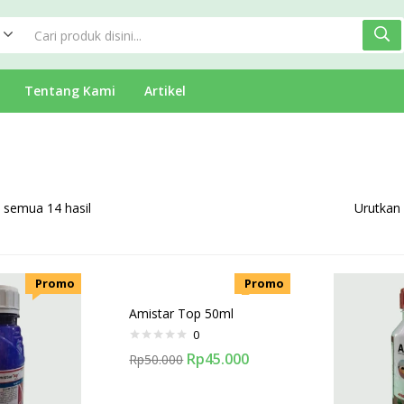
Tentang Kami
Artikel
semua 14 hasil
Urutkan
.Promo
.Promo
Amistar Top 50ml
0
Rp
45.000
Rp
50.000