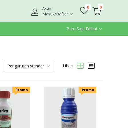
0
0
Akun
Masuk/Daftar
Baru Saja Dilihat
Lihat:
Pengurutan standar
.Promo
.Promo