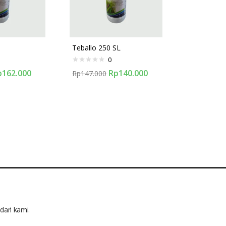
Teballo 250 SL
0
p
162.000
Rp
140.000
Rp
147.000
dari kami.