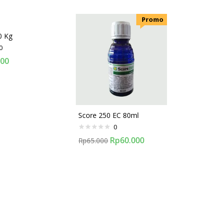
.Promo
0 Kg
0
000
Score 250 EC 80ml
0
Rp
60.000
Rp
65.000