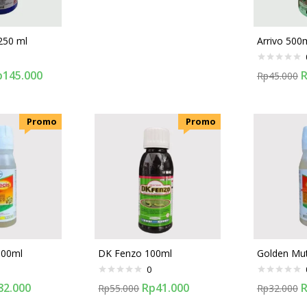
250 ml
Arrivo 500
p
145.000
Rp
45.000
.Promo
.Promo
500ml
DK Fenzo 100ml
Golden Mut
0
82.000
Rp
41.000
Rp
55.000
Rp
32.000