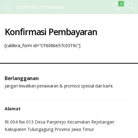
0
Konfirmasi Pembayaran
MASUK
DAFTAR
Konfirmasi Pembayaran
Masukkan username dan password anda.
[caldera_form id=”CF606be57c0319c”]
Berlangganan
Remember me
Lost password?
Jangan lewatkan penawaran & promosi spesial dari kami.
Alamat
Rt 004 Rw 013 Desa Panjerejo Kecamatan Rejotangan
Kabupaten Tulungagung Provinsi Jawa Timur