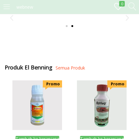
0
webnew
MASUK
DAFTAR
Masukkan username dan password anda.
Produk El Benning
Semua Produk
Remember me
Lost password?
.Promo
.Promo
Tambah ke keranjang
Tambah ke keranjang