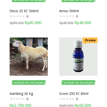
Decis 25 EC 500ml
Arrivo 500ml
0
0
Rp
82.000
Rp
40.000
Rp
85.000
Rp
45.000
.Promo
Tambah ke keranjang
Tambah ke keranjang
Kambing 26 Kg
Score 250 EC 80ml
0
0
Rp
2.700.000
Rp
60.000
Rp
65.000